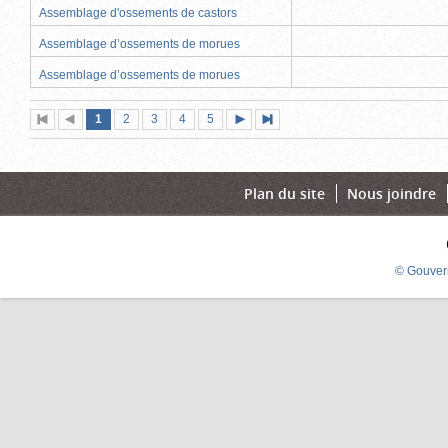
Assemblage d'ossements de castors
Assemblage d’ossements de morues
Assemblage d’ossements de morues
Page
(page
Page
Page
Page
Page
1
Première
2
Page
3
4
5
Page
Dernière
actuelle)
page
précédente
suivante
page
Plan du site
Nous joindre
© Gouver