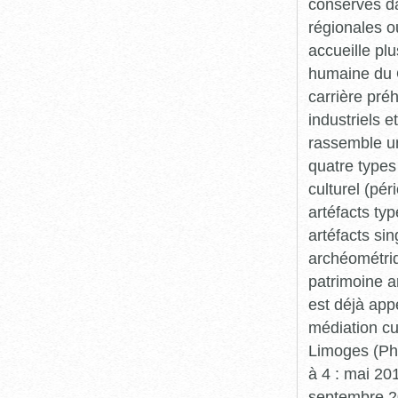
conservés da
régionales o
accueille plu
humaine du Q
carrière pré
industriels e
rassemble un
quatre types 
culturel (pér
artéfacts ty
artéfacts si
archéométriq
patrimoine a
est déjà app
médiation cu
Limoges (Pha
à 4 : mai 20
septembre 20