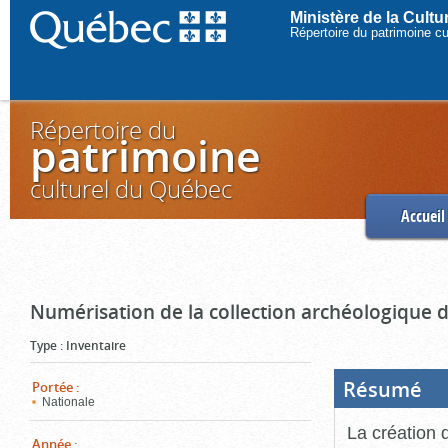
Ministère de la Cult
Répertoire du patrimoine c
Répertoire du
patrimoine
culturel du Québec
Accueil
Numérisation de la collection archéologique 
Type
:
Inventaire
Résumé
(Boi
Portée
:
ouve
Nationale
cliq
pou
La création 
ferm
Année
: