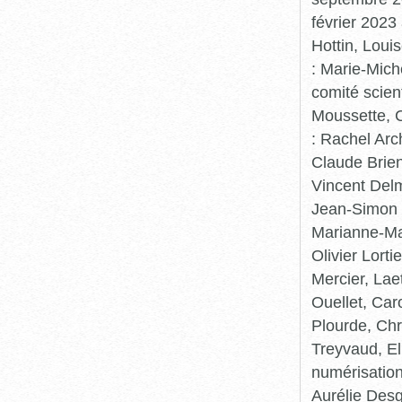
février 2023
Hottin, Loui
: Marie-Mic
comité scient
Moussette, C
: Rachel Arc
Claude Brie
Vincent Delm
Jean-Simon 
Marianne-Mar
Olivier Lort
Mercier, Lae
Ouellet, Car
Plourde, Chr
Treyvaud, El
numérisation
Aurélie Desg