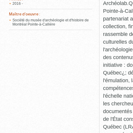
Archéolab.Qu
2016 -
Pointe-à-Call
Maître d'oeuvre
:
partenariat 
Société du musée d'archéologie et d'histoire de
Montréal Pointe-à-Callière
collection, 
rassemble de
culturelles d
l'archéologi
des contenus 
initiative :
Québec¿; dév
l'émulation,
compétences¿
l'échelle na
les chercheur
documentés p
de l'État co
Québec (LRAQ