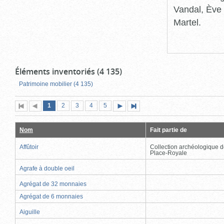
Vandal, Ève 
Martel.
Éléments inventoriés (4 135)
Patrimoine mobilier (4 135)
Page
(page
Page
Page
Page
Page
1
Première
2
Page
3
4
5
Page
Dernière
actuelle)
page
précédente
suivante
page
Nom
Fait partie de
Affûtoir
Collection archéologique d
Place-Royale
Agrafe à double oeil
Agrégat de 32 monnaies
Agrégat de 6 monnaies
Aiguille