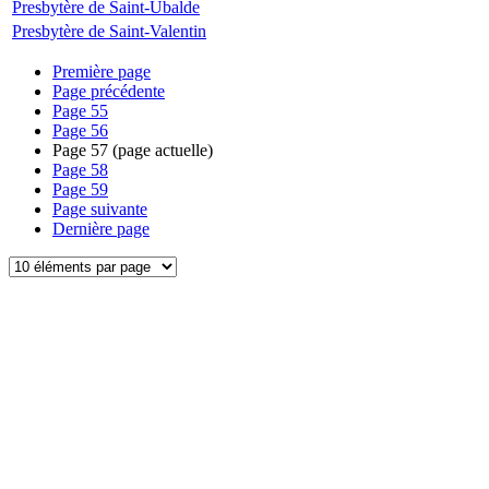
Presbytère de Saint-Ubalde
Presbytère de Saint-Valentin
Première page
Page précédente
Page
55
Page
56
Page
57
(page actuelle)
Page
58
Page
59
Page suivante
Dernière page