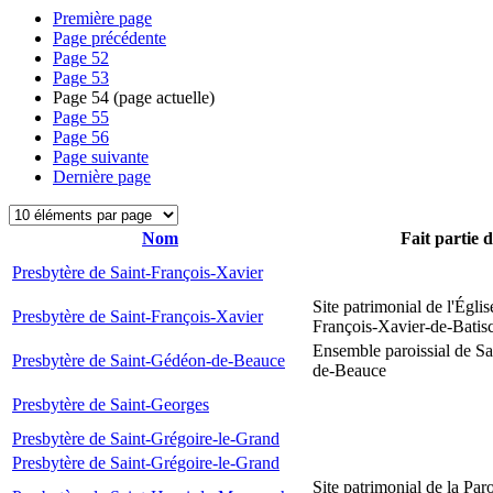
Première page
Page précédente
Page
52
Page
53
Page
54
(page actuelle)
Page
55
Page
56
Page suivante
Dernière page
Nom
Fait partie 
Presbytère de Saint-François-Xavier
Site patrimonial de l'Églis
Presbytère de Saint-François-Xavier
François-Xavier-de-Batis
Ensemble paroissial de S
Presbytère de Saint-Gédéon-de-Beauce
de-Beauce
Presbytère de Saint-Georges
Presbytère de Saint-Grégoire-le-Grand
Presbytère de Saint-Grégoire-le-Grand
Site patrimonial de la Par