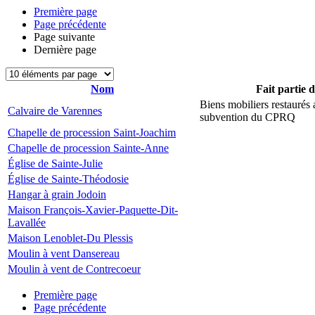
Première page
Page précédente
Page suivante
Dernière page
Nom
Fait partie 
Biens mobiliers restaurés
Calvaire de Varennes
subvention du CPRQ
Chapelle de procession Saint-Joachim
Chapelle de procession Sainte-Anne
Église de Sainte-Julie
Église de Sainte-Théodosie
Hangar à grain Jodoin
Maison François-Xavier-Paquette-Dit-
Lavallée
Maison Lenoblet-Du Plessis
Moulin à vent Dansereau
Moulin à vent de Contrecoeur
Première page
Page précédente