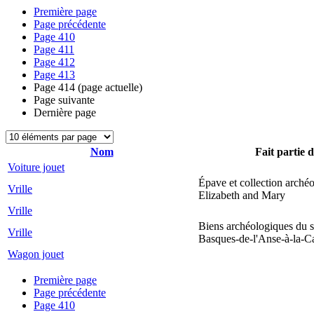
Première page
Page précédente
Page
410
Page
411
Page
412
Page
413
Page
414
(page actuelle)
Page suivante
Dernière page
Nom
Fait partie d
Voiture jouet
Épave et collection arché
Vrille
Elizabeth and Mary
Vrille
Biens archéologiques du s
Vrille
Basques-de-l'Anse-à-la-C
Wagon jouet
Première page
Page précédente
Page
410