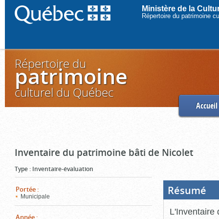
Ministère de la Cult
Répertoire du patrimoine c
Répertoire du
patrimoine
culturel du Québec
Accueil
Inventaire du patrimoine bâti de Nicolet
Type
:
Inventaire-évaluation
Résumé
(Boi
Portée
:
ouve
Municipale
cliq
pou
L'Inventaire 
ferm
Année
: