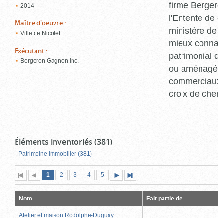
firme Berger
2014
l'Entente de 
Maître d'oeuvre
:
ministère de
Ville de Nicolet
mieux connaît
Exécutant
:
patrimonial d
Bergeron Gagnon inc.
ou aménagés 
commerciaux, 
croix de che
Éléments inventoriés (381)
Patrimoine immobilier (381)
Page
(page
Page
Page
Page
Page
1
Première
2
Page
3
4
5
Page
Dernière
actuelle)
page
précédente
suivante
page
Nom
Fait partie de
Atelier et maison Rodolphe-Duguay