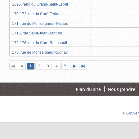
1695, rang du Grand-Saint-Esprit
170-172, rue du Curé-Ferland
171, rue de Monseigneur-Plessis
1715, rue Saint-Jean-Baptiste
172-176, rue du Curé-Raimbault
173, rue de Monseigneur-Signay
Page
(page
Page
Page
Page
Page
1
Première
2
Page
3
4
5
Page
Dernière
actuelle)
page
précédente
suivante
page
Plan du site
Nous joindre
© Gouver