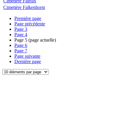
Cimetière Fairfax
Cimetière Falkenhorst
Première page
Page précédente
Page
3
Page
4
Page
5
(page actuelle)
Page
6
Page
7
Page suivante
Dernière page