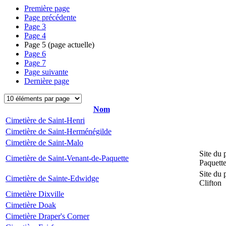
Première page
Page précédente
Page
3
Page
4
Page
5
(page actuelle)
Page
6
Page
7
Page suivante
Dernière page
Nom
Cimetière de Saint-Henri
Cimetière de Saint-Herménégilde
Cimetière de Saint-Malo
Site du 
Cimetière de Saint-Venant-de-Paquette
Paquett
Site du 
Cimetière de Sainte-Edwidge
Clifton
Cimetière Dixville
Cimetière Doak
Cimetière Draper's Corner