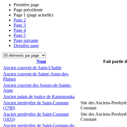
Première page
Page précédente
Page
1
(page actuelle)
Page
2
Page
3
Page
4
Page
5
Page suivante
Dernière page
Nom
Fait partie 
Ancien couvent de Saint-Ubalde
Ancien couvent de Sainte-Anne-des-
Plaines
Ancien couvent des Soeurs-de-Sainte-
Anne
Ancien palais de justice de Kamouraska
Ancien presbytère de Saint-Constant
Site des Anciens-Presbytè
(1790)
Constant
Ancien presbytère de Saint-Constant
Site des Anciens-Presbytè
(1833)
Constant
Ancien presbytère de Saint-Germain-de-