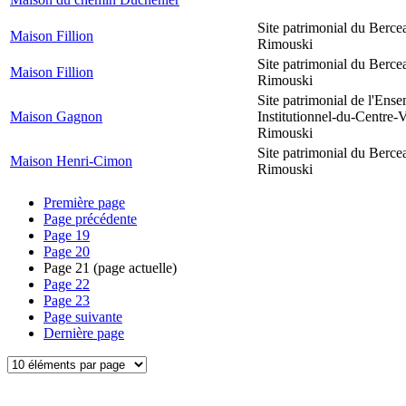
Site patrimonial du Berce
Maison Fillion
Rimouski
Site patrimonial du Berce
Maison Fillion
Rimouski
Site patrimonial de l'Ens
Maison Gagnon
Institutionnel-du-Centre-V
Rimouski
Site patrimonial du Berce
Maison Henri-Cimon
Rimouski
Première page
Page précédente
Page
19
Page
20
Page
21
(page actuelle)
Page
22
Page
23
Page suivante
Dernière page