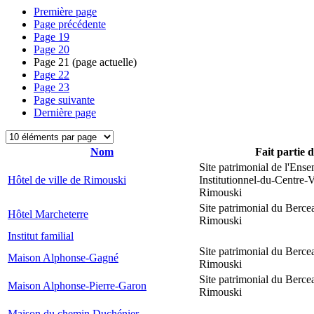
Première page
Page précédente
Page
19
Page
20
Page
21
(page actuelle)
Page
22
Page
23
Page suivante
Dernière page
Nom
Fait partie 
Site patrimonial de l'Ens
Hôtel de ville de Rimouski
Institutionnel-du-Centre-V
Rimouski
Site patrimonial du Berce
Hôtel Marcheterre
Rimouski
Institut familial
Site patrimonial du Berce
Maison Alphonse-Gagné
Rimouski
Site patrimonial du Berce
Maison Alphonse-Pierre-Garon
Rimouski
Maison du chemin Duchénier