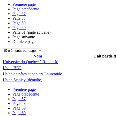
Première page
Page précédente
Page
57
Page
58
Page
59
Page
60
Page
61
(page actuelle)
Page suivante
Dernière page
Nom
Fait partie 
Université du Québec à Rimouski
Usine BRP
Usine de pâtes et papiers Laurentide
Usine Stanley (démolie)
Première page
Page précédente
Page
57
Page
58
Page
59
Page
60