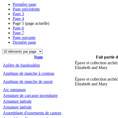
Première page
Page précédente
Page
3
Page
4
Page
5
(page actuelle)
Page
6
Page
7
Page suivante
Dernière page
Nom
Fait partie 
Épave et collection arché
Apôtre de bandoulière
Elizabeth and Mary
Applique de manche à couteau
Épave et collection arché
Applique de manche de rasoir
Elizabeth and Mary
Arc miniature
Armature de carcasse incendiaire
Armature latérale
Armature latérale
Assemblage d'ossements de castors