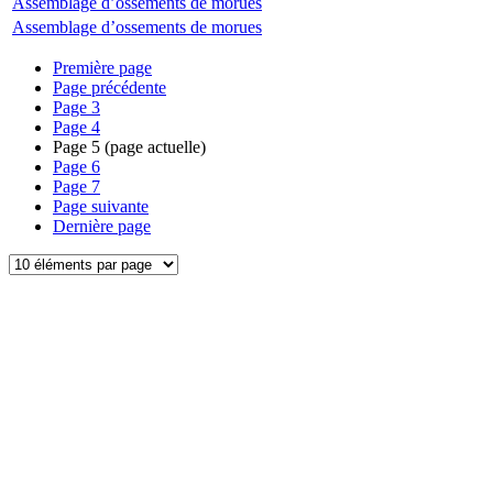
Assemblage d’ossements de morues
Assemblage d’ossements de morues
Première page
Page précédente
Page
3
Page
4
Page
5
(page actuelle)
Page
6
Page
7
Page suivante
Dernière page