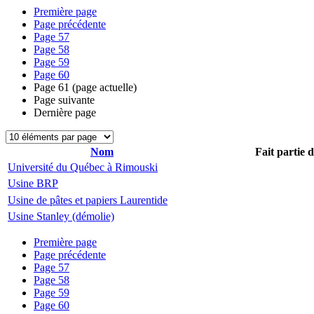
Première page
Page précédente
Page
57
Page
58
Page
59
Page
60
Page
61
(page actuelle)
Page suivante
Dernière page
Nom
Fait partie 
Université du Québec à Rimouski
Usine BRP
Usine de pâtes et papiers Laurentide
Usine Stanley (démolie)
Première page
Page précédente
Page
57
Page
58
Page
59
Page
60