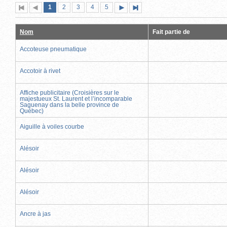
Page
(page
Page
Page
Page
Page
1
Première
2
Page
3
4
5
Page
Dernière
actuelle)
page
précédente
suivante
page
Nom
Fait partie de
Accoteuse pneumatique
Accotoir à rivet
Affiche publicitaire (Croisières sur le
majestueux St. Laurent et l’incomparable
Saguenay dans la belle province de
Québec)
Aiguille à voiles courbe
Alésoir
Alésoir
Alésoir
Ancre à jas