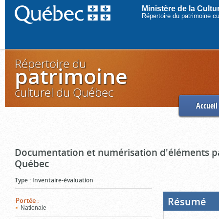
Ministère de la Cult
Répertoire du patrimoine c
Répertoire du
patrimoine
culturel du Québec
Accueil
Documentation et numérisation d'éléments pa
Québec
Type
:
Inventaire-évaluation
Résumé
(Boi
Portée
:
ouve
Nationale
cliq