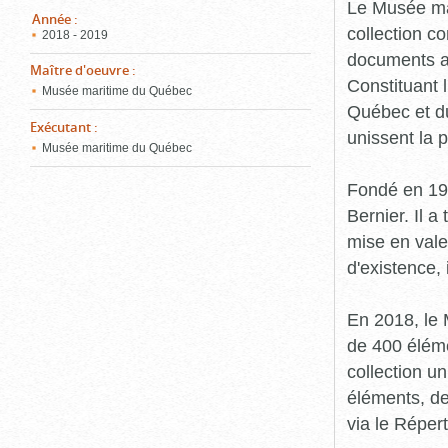
pou
Le Musée ma
ferm
Année
:
collection c
2018 - 2019
documents an
Maître d'oeuvre
:
Constituant 
Musée maritime du Québec
Québec et du
Exécutant
:
unissent la 
Musée maritime du Québec
Fondé en 19
Bernier. Il a
mise en vale
d'existence,
En 2018, le
de 400 éléme
collection u
éléments, de
via le Réper