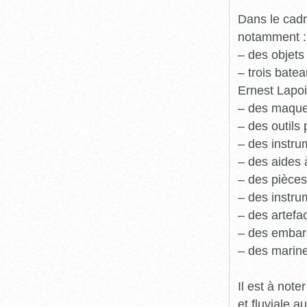
Dans le cadr
notamment :
– des objets
– trois batea
Ernest Lapoi
– des maque
– des outils 
– des instru
– des aides 
– des pièces
– des instru
– des artefa
– des embarc
– des marine
Il est à not
et fluviale 