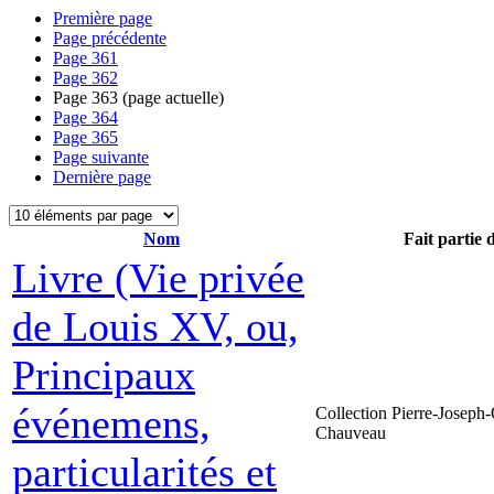
Première page
Page précédente
Page
361
Page
362
Page
363
(page actuelle)
Page
364
Page
365
Page suivante
Dernière page
Nom
Fait partie 
Livre (Vie privée
de Louis XV, ou,
Principaux
événemens,
Collection Pierre-Joseph-
Chauveau
particularités et