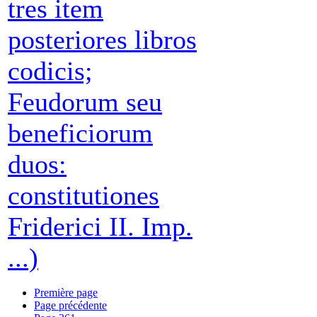
tres item
posteriores libros
codicis;
Feudorum seu
beneficiorum
duos:
constitutiones
Friderici II. Imp.
...)
Première page
Page précédente