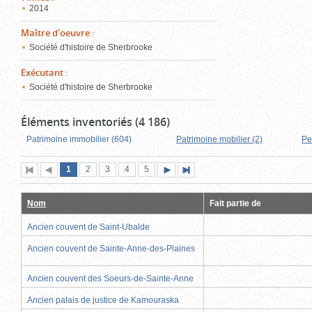
2014
Maître d'oeuvre
:
Société d'histoire de Sherbrooke
Exécutant
:
Société d'histoire de Sherbrooke
Éléments inventoriés (4 186)
Patrimoine immobilier (604)
Patrimoine mobilier (2)
Pe
Page
(page
Page
Page
Page
Page
1
Première
2
Page
3
4
5
Page
Dernière
actuelle)
page
précédente
suivante
page
Nom
Fait partie de
Ancien couvent de Saint-Ubalde
Ancien couvent de Sainte-Anne-des-Plaines
Ancien couvent des Soeurs-de-Sainte-Anne
Ancien palais de justice de Kamouraska