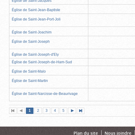
Église de Saint-Jacques
Église de Saint-Jean-Baptiste
Église de Saint-Jean-Port-Joli
Église de Saint-Joachim
Église de Saint-Joseph
Église de Saint-Joseph-d'Ely
Église de Saint-Joseph-de-Ham-Sud
Église de Saint-Malo
Église de Saint-Martin
Église de Saint-Narcisse-de-Beaurivage
Page
(page
Page
Page
Page
Page
1
Première
2
Page
3
4
5
Page
Dernière
actuelle)
page
précédente
suivante
page
Plan du site
Nous joindre