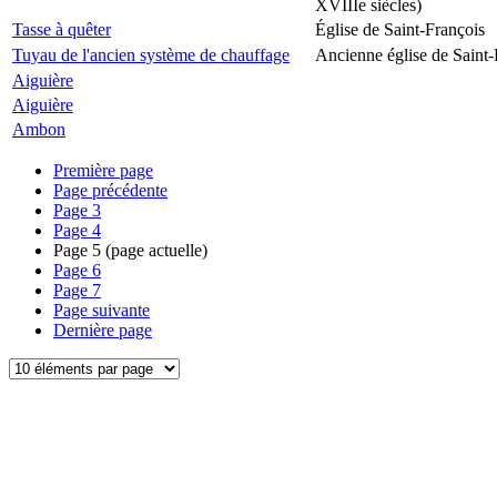
XVIIIe siècles)
Tasse à quêter
Église de Saint-François
Tuyau de l'ancien système de chauffage
Ancienne église de Saint-
Aiguière
Aiguière
Ambon
Première page
Page précédente
Page
3
Page
4
Page
5
(page actuelle)
Page
6
Page
7
Page suivante
Dernière page