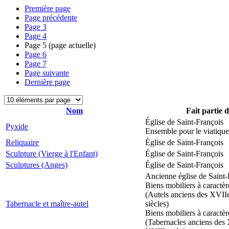
Première page
Page précédente
Page
3
Page
4
Page
5
(page actuelle)
Page
6
Page
7
Page suivante
Dernière page
Nom
Fait partie 
Église de Saint-François
Pyxide
Ensemble pour le viatique
Reliquaire
Église de Saint-François
Sculpture (Vierge à l'Enfant)
Église de Saint-François
Sculptures (Anges)
Église de Saint-François
Ancienne église de Saint-
Biens mobiliers à caractèr
(Autels anciens des XVII
Tabernacle et maître-autel
siècles)
Biens mobiliers à caractèr
(Tabernacles anciens des 