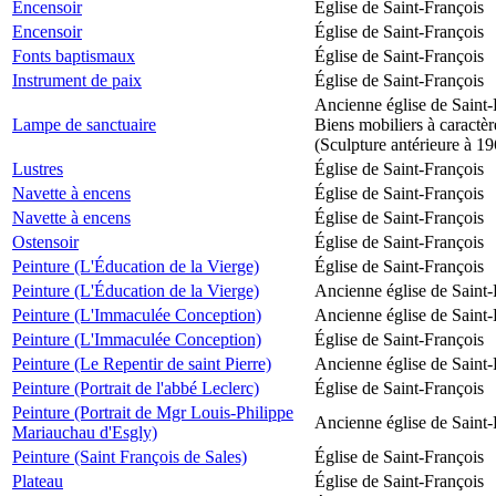
Encensoir
Église de Saint-François
Encensoir
Église de Saint-François
Fonts baptismaux
Église de Saint-François
Instrument de paix
Église de Saint-François
Ancienne église de Saint-
Lampe de sanctuaire
Biens mobiliers à caractèr
(Sculpture antérieure à 1
Lustres
Église de Saint-François
Navette à encens
Église de Saint-François
Navette à encens
Église de Saint-François
Ostensoir
Église de Saint-François
Peinture (L'Éducation de la Vierge)
Église de Saint-François
Peinture (L'Éducation de la Vierge)
Ancienne église de Saint-
Peinture (L'Immaculée Conception)
Ancienne église de Saint-
Peinture (L'Immaculée Conception)
Église de Saint-François
Peinture (Le Repentir de saint Pierre)
Ancienne église de Saint-
Peinture (Portrait de l'abbé Leclerc)
Église de Saint-François
Peinture (Portrait de Mgr Louis-Philippe
Ancienne église de Saint-
Mariauchau d'Esgly)
Peinture (Saint François de Sales)
Église de Saint-François
Plateau
Église de Saint-François