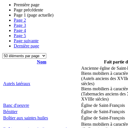
Première page
Page précédente
Page
1
(page actuelle)
Page
2
Page
3
Page
4
Page
5
Page suivante
Dernière page
Nom
Fait partie 
Ancienne église de Saint-
Biens mobiliers à caractèr
(Autels anciens des XVII
Autels latéraux
siècles)
Biens mobiliers à caractèr
(Tabernacles anciens des 
XVIIIe siècles)
Banc d'oeuvre
Église de Saint-François
Bénitier
Église de Saint-François
Boîtier aux saintes huiles
Église de Saint-François
Biens mobiliers à caractèr