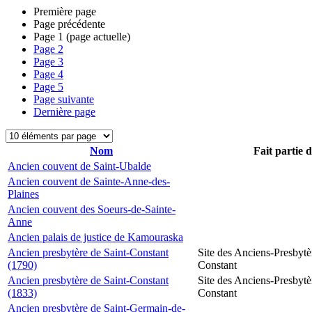
Première page
Page précédente
Page
1
(page actuelle)
Page
2
Page
3
Page
4
Page
5
Page suivante
Dernière page
Nom
Fait partie 
Ancien couvent de Saint-Ubalde
Ancien couvent de Sainte-Anne-des-
Plaines
Ancien couvent des Soeurs-de-Sainte-
Anne
Ancien palais de justice de Kamouraska
Ancien presbytère de Saint-Constant
Site des Anciens-Presbytè
(1790)
Constant
Ancien presbytère de Saint-Constant
Site des Anciens-Presbytè
(1833)
Constant
Ancien presbytère de Saint-Germain-de-