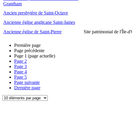
Grantham
Ancien presbytère de Saint-Octave
Ancienne église anglicane Saint-James
Ancienne église de Saint-Pierre
Site patrimonial de l'Île-d
Première page
Page précédente
Page
1
(page actuelle)
Page
2
Page
3
Page
4
Page
5
Page suivante
Dernière page