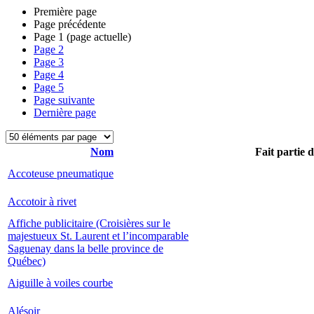
Première page
Page précédente
Page
1
(page actuelle)
Page
2
Page
3
Page
4
Page
5
Page suivante
Dernière page
Nom
Fait partie 
Accoteuse pneumatique
Accotoir à rivet
Affiche publicitaire (Croisières sur le
majestueux St. Laurent et l’incomparable
Saguenay dans la belle province de
Québec)
Aiguille à voiles courbe
Alésoir