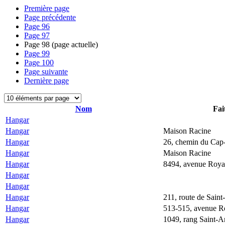
Première page
Page précédente
Page
96
Page
97
Page
98
(page actuelle)
Page
99
Page
100
Page suivante
Dernière page
Nom
Fai
Hangar
Hangar
Maison Racine
Hangar
26, chemin du Cap
Hangar
Maison Racine
Hangar
8494, avenue Roya
Hangar
Hangar
Hangar
211, route de Saint
Hangar
513-515, avenue R
Hangar
1049, rang Saint-A