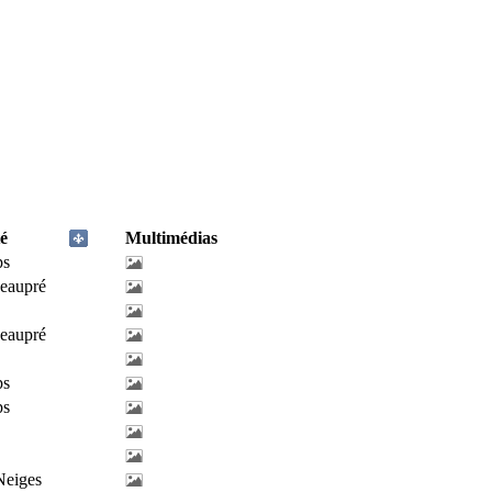
é
Multimédias
ps
eaupré
eaupré
ps
ps
Neiges