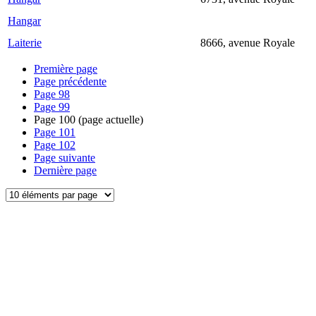
Hangar
Laiterie
8666, avenue Royale
Première page
Page précédente
Page
98
Page
99
Page
100
(page actuelle)
Page
101
Page
102
Page suivante
Dernière page