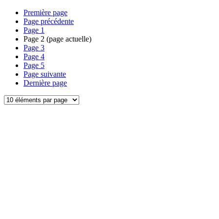
Première page
Page précédente
Page
1
Page
2
(page actuelle)
Page
3
Page
4
Page
5
Page suivante
Dernière page