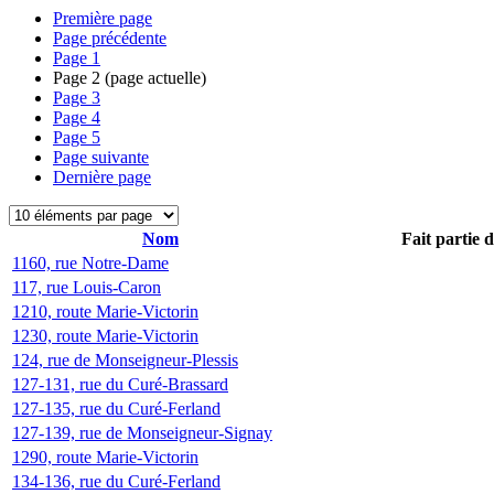
Première page
Page précédente
Page
1
Page
2
(page actuelle)
Page
3
Page
4
Page
5
Page suivante
Dernière page
Nom
Fait partie 
1160, rue Notre-Dame
117, rue Louis-Caron
1210, route Marie-Victorin
1230, route Marie-Victorin
124, rue de Monseigneur-Plessis
127-131, rue du Curé-Brassard
127-135, rue du Curé-Ferland
127-139, rue de Monseigneur-Signay
1290, route Marie-Victorin
134-136, rue du Curé-Ferland