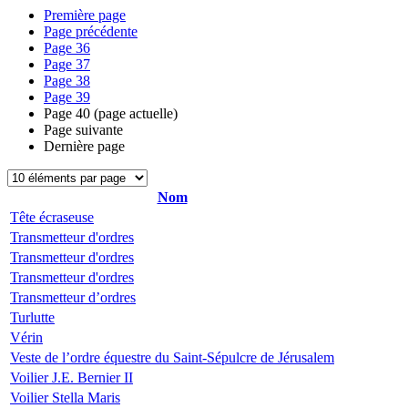
Première page
Page précédente
Page
36
Page
37
Page
38
Page
39
Page
40
(page actuelle)
Page suivante
Dernière page
Nom
Tête écraseuse
Transmetteur d'ordres
Transmetteur d'ordres
Transmetteur d'ordres
Transmetteur d’ordres
Turlutte
Vérin
Veste de l’ordre équestre du Saint-Sépulcre de Jérusalem
Voilier J.E. Bernier II
Voilier Stella Maris