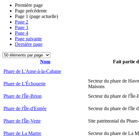
Première page
Page précédente
Page
1
(page actuelle)
Page
2
Page
3
Page
4
Page suivante
Dernière page
Nom
Fait partie 
Phare de L'Anse-à-la-Cabane
Secteur du phare de Havr
Phare de L'Échouerie
Maisons
Phare de l'Île-Brion
Secteur du phare de l'Île-
Phare de l'Île-d'Entrée
Secteur du phare de l'île 
Phare de l'Île-Verte
Site patrimonial du Phare-
Phare de La Martre
Secteur du phare de La M