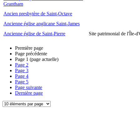
Grantham
Ancien presbytère de Saint-Octave
Ancienne église anglicane Saint-James
Ancienne église de Saint-Pierre
Site patrimonial de l'Île-d
Première page
Page précédente
Page
1
(page actuelle)
Page
2
Page
3
Page
4
Page
5
Page suivante
Dernière page