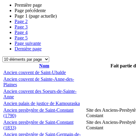
Première page
Page précédente
Page
1
(page actuelle)
Page
2
Page
3
Page
4
Page
5
Page suivante
Dernière page
Nom
Fait partie 
Ancien couvent de Saint-Ubalde
Ancien couvent de Sainte-Anne-des-
Plaines
Ancien couvent des Soeurs-de-Sainte-
Anne
Ancien palais de justice de Kamouraska
Ancien presbytère de Saint-Constant
Site des Anciens-Presbytè
(1790)
Constant
Ancien presbytère de Saint-Constant
Site des Anciens-Presbytè
(1833)
Constant
Ancien presbytère de Saint-Germain-de-