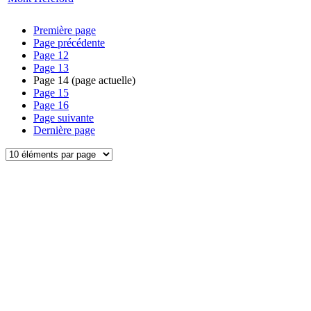
Première page
Page précédente
Page
12
Page
13
Page
14
(page actuelle)
Page
15
Page
16
Page suivante
Dernière page