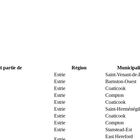
t partie de
Région
Municipali
Estrie
Saint-Venant-de-
Estrie
Barnston-Ouest
Estrie
Coaticook
Estrie
Compton
Estrie
Coaticook
Estrie
Saint-Herménégi
Estrie
Coaticook
Estrie
Compton
Estrie
Stanstead-Est
East Hereford
Estrie