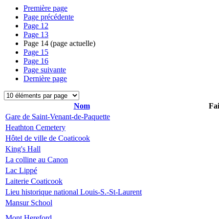
Première page
Page précédente
Page
12
Page
13
Page
14
(page actuelle)
Page
15
Page
16
Page suivante
Dernière page
Nom
Fai
Gare de Saint-Venant-de-Paquette
Heathton Cemetery
Hôtel de ville de Coaticook
King's Hall
La colline au Canon
Lac Lippé
Laiterie Coaticook
Lieu historique national Louis-S.-St-Laurent
Mansur School
Mont Hereford