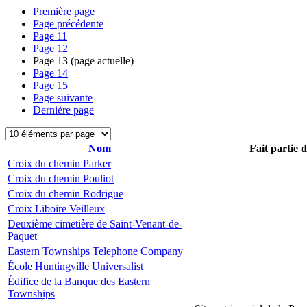
Première page
Page précédente
Page
11
Page
12
Page
13
(page actuelle)
Page
14
Page
15
Page suivante
Dernière page
Nom
Fait partie 
Croix du chemin Parker
Croix du chemin Pouliot
Croix du chemin Rodrigue
Croix Liboire Veilleux
Deuxième cimetière de Saint-Venant-de-
Paquet
Eastern Townships Telephone Company
École Huntingville Universalist
Édifice de la Banque des Eastern
Townships