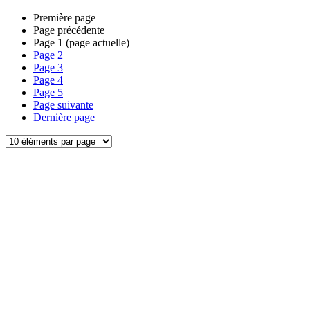
Première page
Page précédente
Page
1
(page actuelle)
Page
2
Page
3
Page
4
Page
5
Page suivante
Dernière page