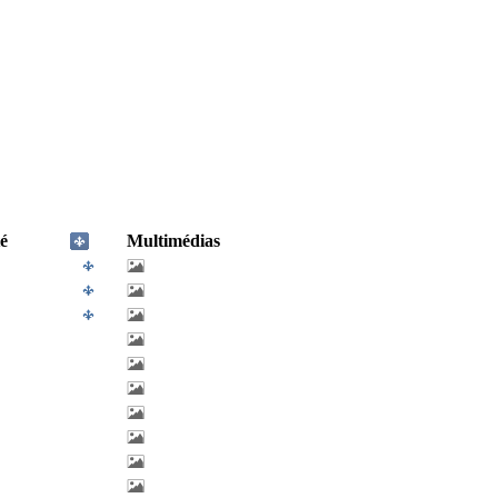
é
Multimédias