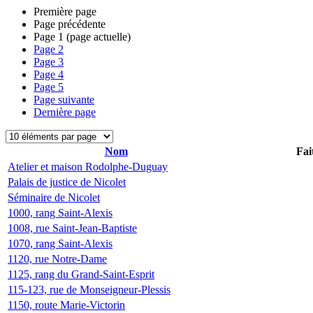
Première page
Page précédente
Page
1
(page actuelle)
Page
2
Page
3
Page
4
Page
5
Page suivante
Dernière page
Nom
Fai
Atelier et maison Rodolphe-Duguay
Palais de justice de Nicolet
Séminaire de Nicolet
1000, rang Saint-Alexis
1008, rue Saint-Jean-Baptiste
1070, rang Saint-Alexis
1120, rue Notre-Dame
1125, rang du Grand-Saint-Esprit
115-123, rue de Monseigneur-Plessis
1150, route Marie-Victorin