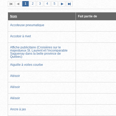
Page
(page
Page
Page
Page
Page
1
Première
2
Page
3
4
5
Page
Dernière
actuelle)
page
précédente
suivante
page
Nom
Fait partie de
Accoteuse pneumatique
Accotoir à rivet
Affiche publicitaire (Croisières sur le
majestueux St. Laurent et l’incomparable
Saguenay dans la belle province de
Québec)
Aiguille à voiles courbe
Alésoir
Alésoir
Alésoir
Ancre à jas