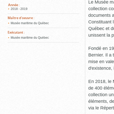
pou
Le Musée ma
ferm
Année
:
collection c
2018 - 2019
documents an
Maître d'oeuvre
:
Constituant 
Musée maritime du Québec
Québec et du
Exécutant
:
unissent la 
Musée maritime du Québec
Fondé en 19
Bernier. Il a
mise en vale
d'existence,
En 2018, le
de 400 éléme
collection u
éléments, de
via le Réper