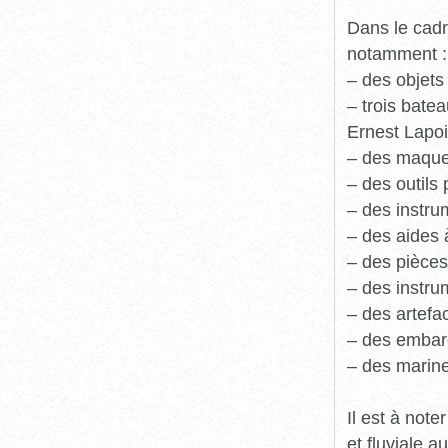
Dans le cadr
notamment :
– des objets
– trois batea
Ernest Lapoi
– des maque
– des outils 
– des instru
– des aides 
– des pièces
– des instru
– des artefa
– des embarc
– des marine
Il est à not
et fluviale 