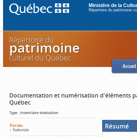
Ministère de la Cult
Répertoire du patrimoine c
Répertoire du
patrimoine
culturel du Québec
Accueil
Documentation et numérisation d'éléments pa
Québec
Type
:
Inventaire-évaluation
Résumé
(Boi
Portée
:
ouve
Nationale
cliq