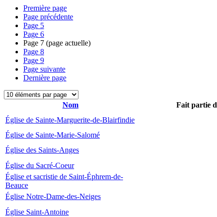
Première page
Page précédente
Page
5
Page
6
Page
7
(page actuelle)
Page
8
Page
9
Page suivante
Dernière page
Nom
Fait partie 
Église de Sainte-Marguerite-de-Blairfindie
Église de Sainte-Marie-Salomé
Église des Saints-Anges
Église du Sacré-Coeur
Église et sacristie de Saint-Éphrem-de-
Beauce
Église Notre-Dame-des-Neiges
Église Saint-Antoine