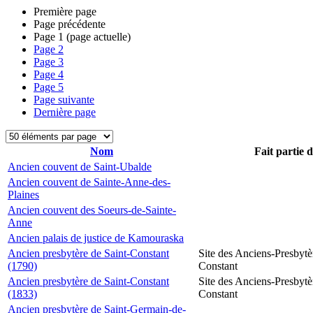
Première page
Page précédente
Page
1
(page actuelle)
Page
2
Page
3
Page
4
Page
5
Page suivante
Dernière page
Nom
Fait partie 
Ancien couvent de Saint-Ubalde
Ancien couvent de Sainte-Anne-des-
Plaines
Ancien couvent des Soeurs-de-Sainte-
Anne
Ancien palais de justice de Kamouraska
Ancien presbytère de Saint-Constant
Site des Anciens-Presbytè
(1790)
Constant
Ancien presbytère de Saint-Constant
Site des Anciens-Presbytè
(1833)
Constant
Ancien presbytère de Saint-Germain-de-