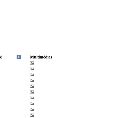
é
Multimédias