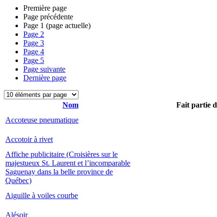
Première page
Page précédente
Page
1
(page actuelle)
Page
2
Page
3
Page
4
Page
5
Page suivante
Dernière page
Nom
Fait partie 
Accoteuse pneumatique
Accotoir à rivet
Affiche publicitaire (Croisières sur le
majestueux St. Laurent et l’incomparable
Saguenay dans la belle province de
Québec)
Aiguille à voiles courbe
Alésoir