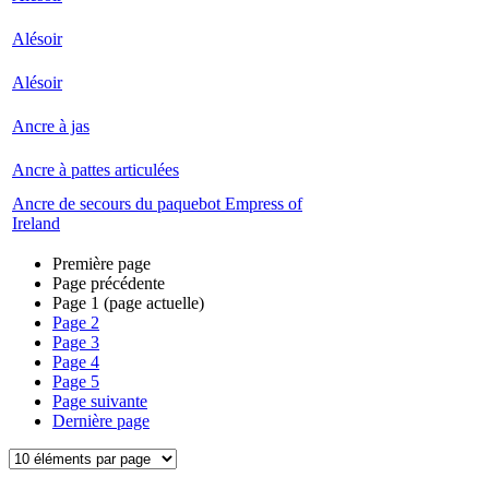
Alésoir
Alésoir
Ancre à jas
Ancre à pattes articulées
Ancre de secours du paquebot Empress of
Ireland
Première page
Page précédente
Page
1
(page actuelle)
Page
2
Page
3
Page
4
Page
5
Page suivante
Dernière page