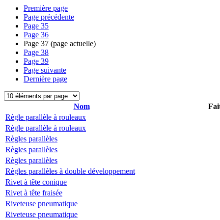
Première page
Page précédente
Page
35
Page
36
Page
37
(page actuelle)
Page
38
Page
39
Page suivante
Dernière page
Nom
Fai
Règle parallèle à rouleaux
Règle parallèle à rouleaux
Règles parallèles
Règles parallèles
Règles parallèles
Règles parallèles à double développement
Rivet à tête conique
Rivet à tête fraisée
Riveteuse pneumatique
Riveteuse pneumatique