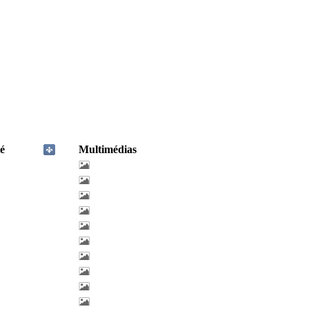
é
Multimédias