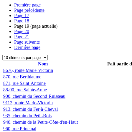
Première page
Page précédente
Page
17
Page
18
Page
19
(page actuelle)
Page
20
Page
21
Page suivante
Dernière page
Nom
Fait partie 
8676, route Marie-Victorin
870, rue Berthiaume
871, rue Saint-Antoine
88-90, rue Sainte-Anne
900, chemin du Second-Ruisseau
9112, route Marie-Victorin
913, chemin du Fer-à-Cheval
935, chemin du Petit-Bois
940, chemin de la Petite-Côte-d'en-Haut
960, rue Principal