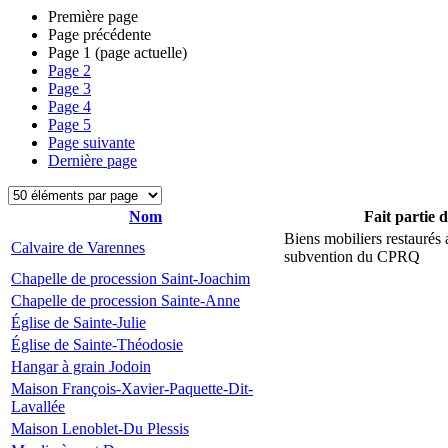
Première page
Page précédente
Page
1
(page actuelle)
Page
2
Page
3
Page
4
Page
5
Page suivante
Dernière page
Nom
Fait partie 
Biens mobiliers restaurés
Calvaire de Varennes
subvention du CPRQ
Chapelle de procession Saint-Joachim
Chapelle de procession Sainte-Anne
Église de Sainte-Julie
Église de Sainte-Théodosie
Hangar à grain Jodoin
Maison François-Xavier-Paquette-Dit-
Lavallée
Maison Lenoblet-Du Plessis