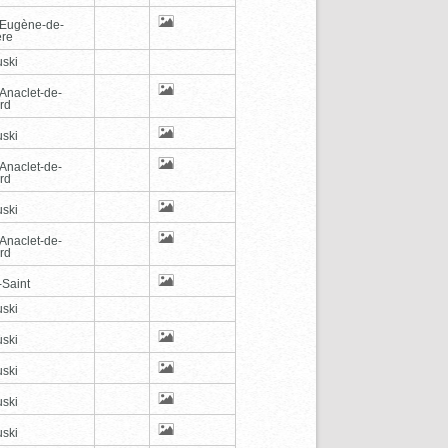
-Eugène-de-
ère
ski
-Anaclet-de-
rd
ski
-Anaclet-de-
rd
ski
-Anaclet-de-
rd
-Saint
ski
ski
ski
ski
ski