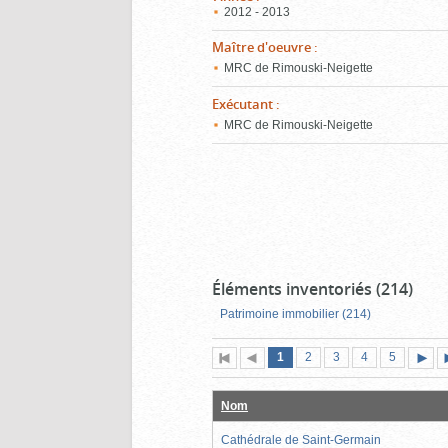
2012 - 2013
Maître d'oeuvre
:
MRC de Rimouski-Neigette
Exécutant
:
MRC de Rimouski-Neigette
Éléments inventoriés (214)
Patrimoine immobilier (214)
Page
(page
Page
Page
Page
Page
1
Première
2
Page
3
4
5
actuelle)
page
précédente
suiva
Nom
Cathédrale de Saint-Germain