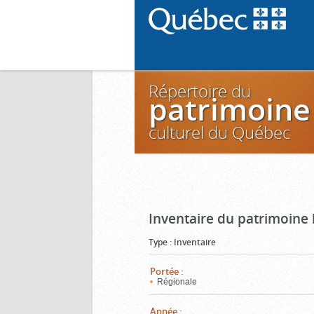
Répertoire du
patrimoine
culturel du Québec
Inventaire du patrimoine 
Type
:
Inventaire
Portée
:
Régionale
Année
: