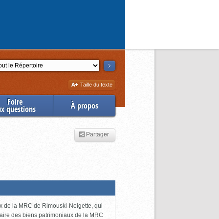
ction
Augmenter
Taille du texte
la
Foire
À propos
ux questions
Partager
ux de la MRC de Rimouski-Neigette, qui
taire des biens patrimoniaux de la MRC