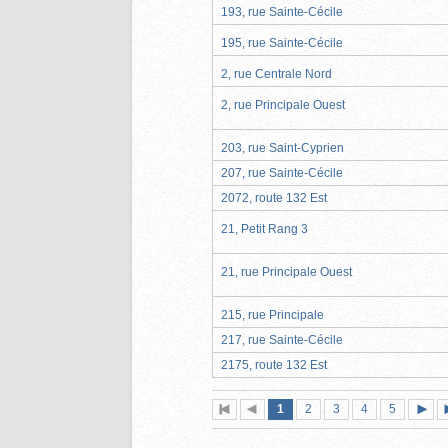
193, rue Sainte-Cécile
195, rue Sainte-Cécile
2, rue Centrale Nord
2, rue Principale Ouest
203, rue Saint-Cyprien
207, rue Sainte-Cécile
2072, route 132 Est
21, Petit Rang 3
21, rue Principale Ouest
215, rue Principale
217, rue Sainte-Cécile
2175, route 132 Est
Page
(page
Page
Page
Page
Page
1
Première
2
Page
3
4
5
actuelle)
page
précédente
suiva