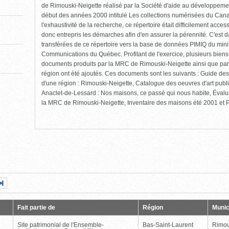
de Rimouski-Neigette réalisé par la Société d'aide au développement
début des années 2000 intitulé Les collections numérisées du Cana
l'exhaustivité de la recherche, ce répertoire était difficilement ac
donc entrepris les démarches afin d'en assurer la pérennité. C'est 
transférées de ce répertoire vers la base de données PIMIQ du minis
Communications du Québec. Profitant de l'exercice, plusieurs biens
documents produits par la MRC de Rimouski-Neigette ainsi que par
région ont été ajoutés. Ces documents sont les suivants : Guide des 
d'une région : Rimouski-Neigette, Catalogue des oeuvres d'art pub
Anaclet-de-Lessard : Nos maisons, ce passé qui nous habite, Évalu
la MRC de Rimouski-Neigette, Inventaire des maisons été 2001 et Pr
Page
Dernière
nte
page
Fait partie de
Région
Munic
Site patrimonial de l'Ensemble-
Bas-Saint-Laurent
Rimou