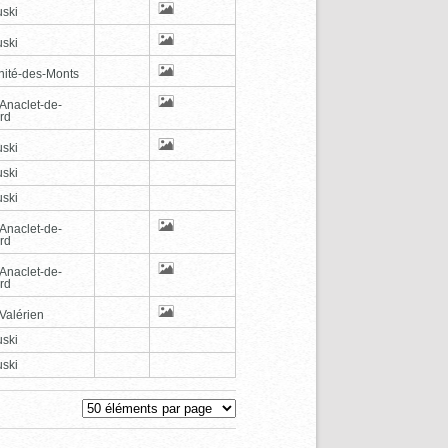
ski
ski
inité-des-Monts
-Anaclet-de-
rd
ski
ski
ski
-Anaclet-de-
rd
-Anaclet-de-
rd
Valérien
ski
ski