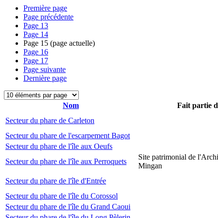
Première page
Page précédente
Page
13
Page
14
Page
15
(page actuelle)
Page
16
Page
17
Page suivante
Dernière page
Nom
Fait partie 
Secteur du phare de Carleton
Secteur du phare de l'escarpement Bagot
Secteur du phare de l'île aux Oeufs
Site patrimonial de l'Arch
Secteur du phare de l'île aux Perroquets
Mingan
Secteur du phare de l'île d'Entrée
Secteur du phare de l'île du Corossol
Secteur du phare de l'île du Grand Caoui
Secteur du phare de l'île du Long Pèlerin