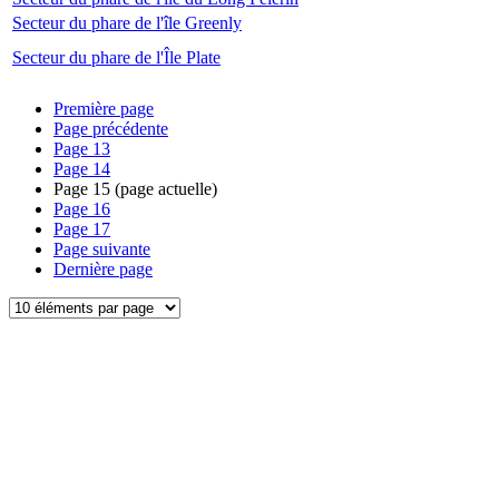
Secteur du phare de l'île Greenly
Secteur du phare de l'Île Plate
Première page
Page précédente
Page
13
Page
14
Page
15
(page actuelle)
Page
16
Page
17
Page suivante
Dernière page