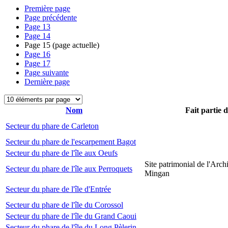
Première page
Page précédente
Page
13
Page
14
Page
15
(page actuelle)
Page
16
Page
17
Page suivante
Dernière page
Nom
Fait partie 
Secteur du phare de Carleton
Secteur du phare de l'escarpement Bagot
Secteur du phare de l'île aux Oeufs
Site patrimonial de l'Arch
Secteur du phare de l'île aux Perroquets
Mingan
Secteur du phare de l'île d'Entrée
Secteur du phare de l'île du Corossol
Secteur du phare de l'île du Grand Caoui
Secteur du phare de l'île du Long Pèlerin