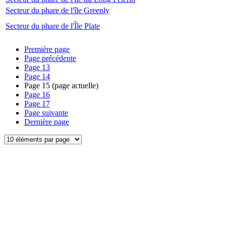
Secteur du phare de l'île Greenly
Secteur du phare de l'Île Plate
Première page
Page précédente
Page
13
Page
14
Page
15
(page actuelle)
Page
16
Page
17
Page suivante
Dernière page