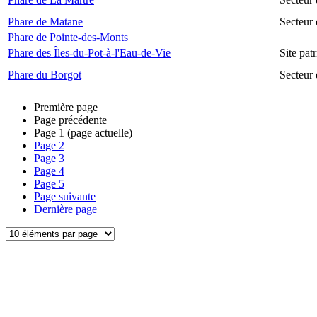
Phare de Matane
Secteur
Phare de Pointe-des-Monts
Phare des Îles-du-Pot-à-l'Eau-de-Vie
Site pat
Phare du Borgot
Secteur
Première page
Page précédente
Page
1
(page actuelle)
Page
2
Page
3
Page
4
Page
5
Page suivante
Dernière page