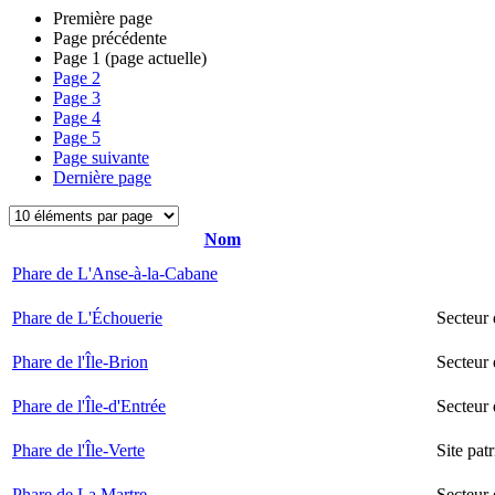
Première page
Page précédente
Page
1
(page actuelle)
Page
2
Page
3
Page
4
Page
5
Page suivante
Dernière page
Nom
Phare de L'Anse-à-la-Cabane
Phare de L'Échouerie
Secteur
Phare de l'Île-Brion
Secteur 
Phare de l'Île-d'Entrée
Secteur 
Phare de l'Île-Verte
Site pat
Phare de La Martre
Secteur 