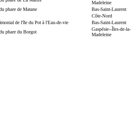
Madeleine
 du phare de Matane
Bas-Saint-Laurent
Côte-Nord
rimonial de l'île du Pot à l'Eau-de-vie
Bas-Saint-Laurent
Gaspésie--Îles-de-la-
 du phare du Borgot
Madeleine