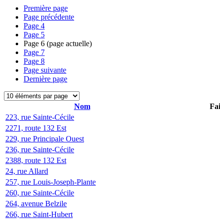
Première page
Page précédente
Page
4
Page
5
Page
6
(page actuelle)
Page
7
Page
8
Page suivante
Dernière page
Nom
Fai
223, rue Sainte-Cécile
2271, route 132 Est
229, rue Principale Ouest
236, rue Sainte-Cécile
2388, route 132 Est
24, rue Allard
257, rue Louis-Joseph-Plante
260, rue Sainte-Cécile
264, avenue Belzile
266, rue Saint-Hubert