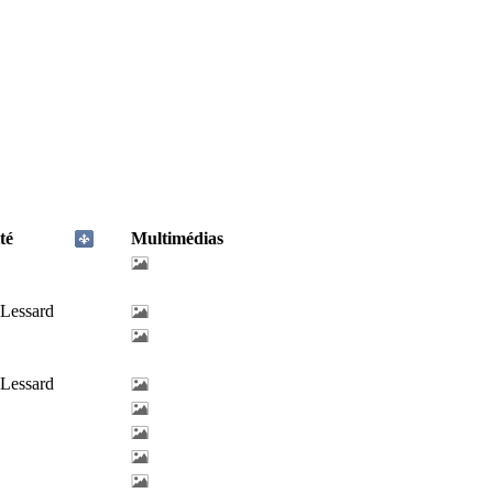
té
Multimédias
-Lessard
-Lessard