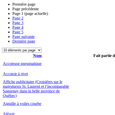
Première page
Page précédente
Page
1
(page actuelle)
Page
2
Page
3
Page
4
Page
5
Page suivante
Dernière page
Nom
Fait partie 
Accoteuse pneumatique
Accotoir à rivet
Affiche publicitaire (Croisières sur le
majestueux St. Laurent et l’incomparable
Saguenay dans la belle province de
Québec)
Aiguille à voiles courbe
Alésoir