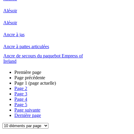
Alésoir
Alésoir
Ancre à jas
Ancre à pattes articulées
Ancre de secours du paquebot Empress of
Ireland
Première page
Page précédente
Page
1
(page actuelle)
Page
2
Page
3
Page
4
Page
5
Page suivante
Dernière page