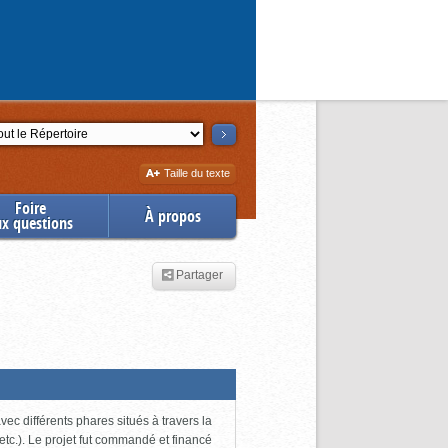
ction
Augmenter
Taille du texte
la
Foire
À propos
ux questions
Partager
ec différents phares situés à travers la
tc.). Le projet fut commandé et financé