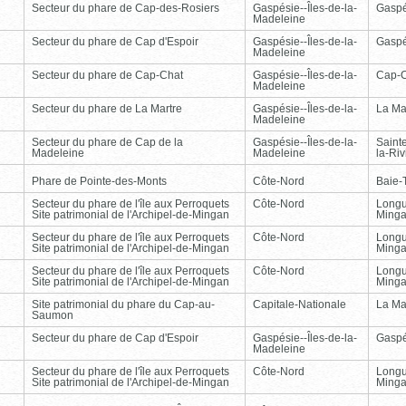
Secteur du phare de Cap-des-Rosiers
Gaspésie--Îles-de-la-
Gasp
Madeleine
Secteur du phare de Cap d'Espoir
Gaspésie--Îles-de-la-
Gasp
Madeleine
Secteur du phare de Cap-Chat
Gaspésie--Îles-de-la-
Cap-
Madeleine
Secteur du phare de La Martre
Gaspésie--Îles-de-la-
La Ma
Madeleine
Secteur du phare de Cap de la
Gaspésie--Îles-de-la-
Saint
Madeleine
Madeleine
la-Ri
Phare de Pointe-des-Monts
Côte-Nord
Baie-T
Secteur du phare de l'île aux Perroquets
Côte-Nord
Longu
Site patrimonial de l'Archipel-de-Mingan
Ming
Secteur du phare de l'île aux Perroquets
Côte-Nord
Longu
Site patrimonial de l'Archipel-de-Mingan
Ming
Secteur du phare de l'île aux Perroquets
Côte-Nord
Longu
Site patrimonial de l'Archipel-de-Mingan
Ming
Site patrimonial du phare du Cap-au-
Capitale-Nationale
La Ma
Saumon
Secteur du phare de Cap d'Espoir
Gaspésie--Îles-de-la-
Gasp
Madeleine
Secteur du phare de l'île aux Perroquets
Côte-Nord
Longu
Site patrimonial de l'Archipel-de-Mingan
Ming