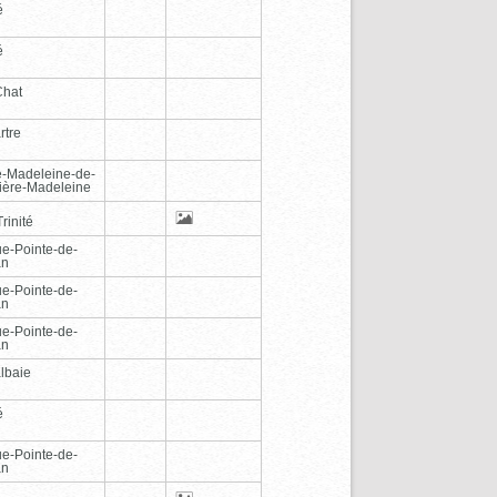
é
é
Chat
rtre
e-Madeleine-de-
vière-Madeleine
rinité
e-Pointe-de-
an
e-Pointe-de-
an
e-Pointe-de-
an
lbaie
é
e-Pointe-de-
an