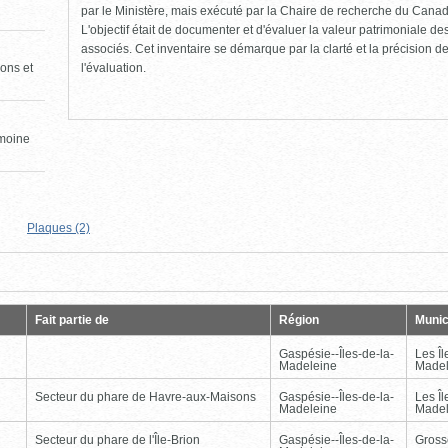
par le Ministère, mais exécuté par la Chaire de recherche du Canad
L'objectif était de documenter et d'évaluer la valeur patrimoniale de
associés. Cet inventaire se démarque par la clarté et la précision de 
l'évaluation.
ons et
imoine
Plaques (2)
Page
Dernière
Fait partie de
Région
Munic
Gaspésie--Îles-de-la-
Les Îl
Madeleine
Madel
Secteur du phare de Havre-aux-Maisons
Gaspésie--Îles-de-la-
Les Îl
Madeleine
Madel
Secteur du phare de l'Île-Brion
Gaspésie--Îles-de-la-
Gross