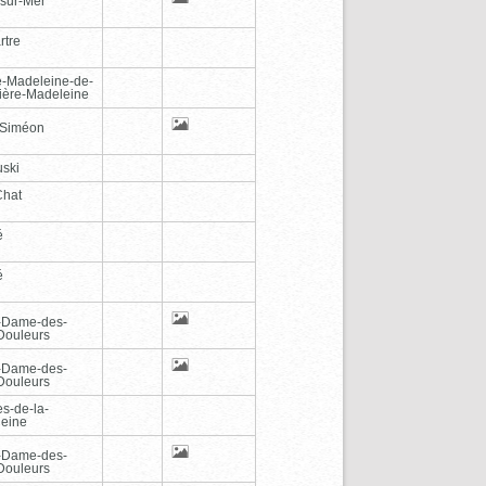
-sur-Mer
rtre
e-Madeleine-de-
vière-Madeleine
-Siméon
ski
Chat
é
é
-Dame-des-
Douleurs
-Dame-des-
Douleurs
es-de-la-
eine
-Dame-des-
Douleurs