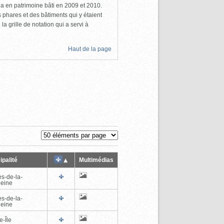
a en patrimoine bâti en 2009 et 2010.
s phares et des bâtiments qui y étaient
la grille de notation qui a servi à
Haut de la page
ipalité
Multimédias
es-de-la-
eine
es-de-la-
eine
e-Île