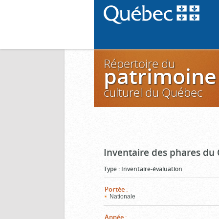
Répertoire du
patrimoine
culturel du Québec
Inventaire des phares du
Type
:
Inventaire-évaluation
Portée
:
Nationale
Année
: