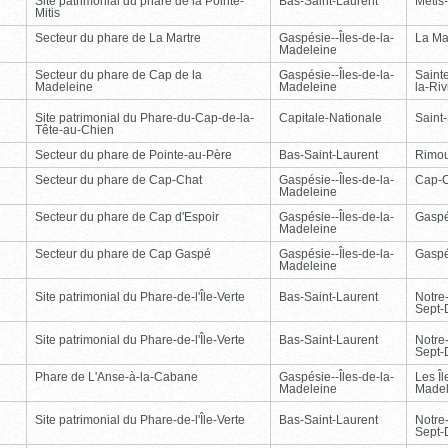
Site patrimonial du phare de la Pointe-
Bas-Saint-Laurent
Métis
Mitis
Secteur du phare de La Martre
Gaspésie--Îles-de-la-
La Ma
Madeleine
Secteur du phare de Cap de la
Gaspésie--Îles-de-la-
Saint
Madeleine
Madeleine
la-Ri
Site patrimonial du Phare-du-Cap-de-la-
Capitale-Nationale
Saint
Tête-au-Chien
Secteur du phare de Pointe-au-Père
Bas-Saint-Laurent
Rimou
Secteur du phare de Cap-Chat
Gaspésie--Îles-de-la-
Cap-
Madeleine
Secteur du phare de Cap d'Espoir
Gaspésie--Îles-de-la-
Gasp
Madeleine
Secteur du phare de Cap Gaspé
Gaspésie--Îles-de-la-
Gasp
Madeleine
Site patrimonial du Phare-de-l'Île-Verte
Bas-Saint-Laurent
Notre
Sept-
Site patrimonial du Phare-de-l'Île-Verte
Bas-Saint-Laurent
Notre
Sept-
Phare de L'Anse-à-la-Cabane
Gaspésie--Îles-de-la-
Les Îl
Madeleine
Madel
Site patrimonial du Phare-de-l'Île-Verte
Bas-Saint-Laurent
Notre
Sept-