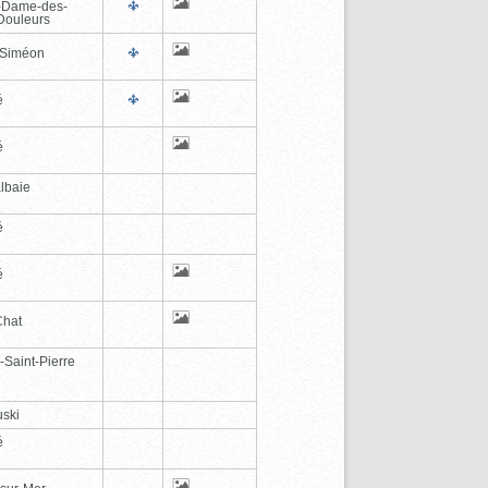
-Dame-des-
Douleurs
-Siméon
é
é
lbaie
é
é
Chat
-Saint-Pierre
ski
é