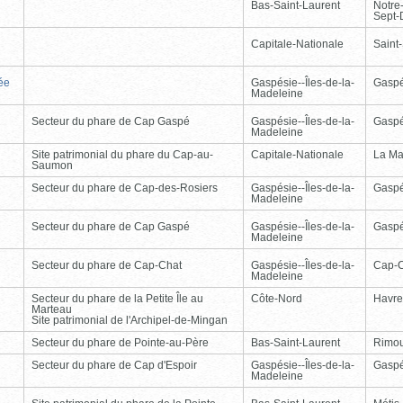
Bas-Saint-Laurent
Notre
Sept-
Capitale-Nationale
Saint
ée
Gaspésie--Îles-de-la-
Gasp
Madeleine
Secteur du phare de Cap Gaspé
Gaspésie--Îles-de-la-
Gasp
Madeleine
Site patrimonial du phare du Cap-au-
Capitale-Nationale
La Ma
Saumon
Secteur du phare de Cap-des-Rosiers
Gaspésie--Îles-de-la-
Gasp
Madeleine
Secteur du phare de Cap Gaspé
Gaspésie--Îles-de-la-
Gasp
Madeleine
Secteur du phare de Cap-Chat
Gaspésie--Îles-de-la-
Cap-
Madeleine
Secteur du phare de la Petite Île au
Côte-Nord
Havre
Marteau
Site patrimonial de l'Archipel-de-Mingan
Secteur du phare de Pointe-au-Père
Bas-Saint-Laurent
Rimou
Secteur du phare de Cap d'Espoir
Gaspésie--Îles-de-la-
Gasp
Madeleine