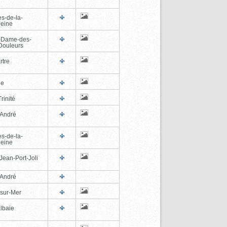
es-de-la-
eine
-Dame-des-
Douleurs
rtre
ne
rinité
-André
es-de-la-
eine
Jean-Port-Joli
-André
-sur-Mer
lbaie