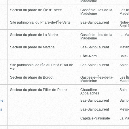
Madeleine
Secteur du phare de l'île d'Entrée
Gaspésie--Îles-de-la-
Les Îl
Madeleine
Madel
Site patrimonial du Phare-de-l'Île-Verte
Bas-Saint-Laurent
Notre
Sept-
Secteur du phare de La Martre
Gaspésie--Îles-de-la-
La Ma
Madeleine
Secteur du phare de Matane
Bas-Saint-Laurent
Mata
Côte-Nord
Baie-T
Site patrimonial de l'île du Pot à l'Eau-de-
Bas-Saint-Laurent
Saint
vie
Secteur du phare du Borgot
Gaspésie--Îles-de-la-
Les Îl
Madeleine
Madel
Secteur du phare du Pilier-de-Pierre
Chaudière-
Saint-
Appalaches
vie
Bas-Saint-Laurent
Saint
is
Bas-Saint-Laurent
Métis
Capitale-Nationale
La Ma