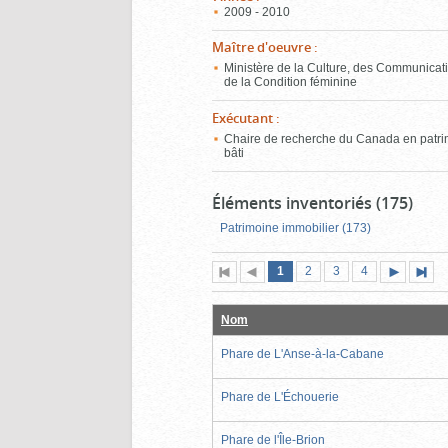
2009 - 2010
Maître d'oeuvre
:
Ministère de la Culture, des Communicati
de la Condition féminine
Exécutant
:
Chaire de recherche du Canada en patr
bâti
Éléments inventoriés (175)
Patrimoine immobilier (173)
Page
(page
Page
Page
Page
1
Première
2
Page
3
4
actuelle)
page
précédente
suivante
page
Nom
Phare de L'Anse-à-la-Cabane
Phare de L'Échouerie
Phare de l'Île-Brion