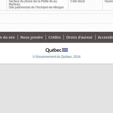
Secteur du phare de la Petite Île au
Côte-Nord
Havre
Marteau
Site patrimonial de l'Archipel-de-Mingan
Page
Dernière
n du site
Nous joindre
Crédits
Droits d'auteur
Accessibi
© Gouvernement du Québec, 2024