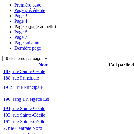
Première page
Page précédente
Page
3
Page
4
Page
5
(page actuelle)
Page
6
Page
7
Page suivante
Dernière page
Nom
Fait partie 
187, rue Sainte-Cécile
188, rue Principale
19-21, rue Principale
190, rang 1 Neigette Est
191, rue Sainte-Cécile
193, rue Sainte-Cécile
195, rue Sainte-Cécile
2, rue Centrale Nord