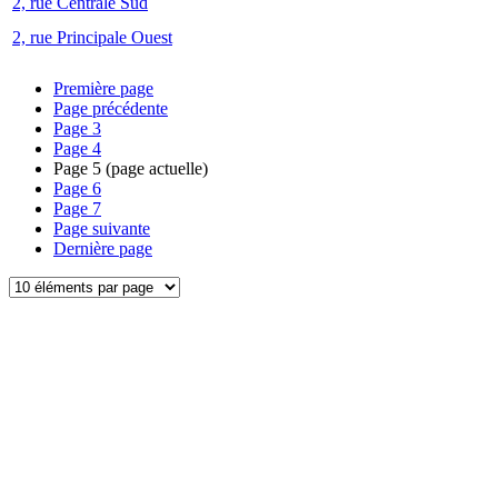
2, rue Centrale Sud
2, rue Principale Ouest
Première page
Page précédente
Page
3
Page
4
Page
5
(page actuelle)
Page
6
Page
7
Page suivante
Dernière page