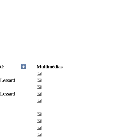
té
Multimédias
-Lessard
-Lessard