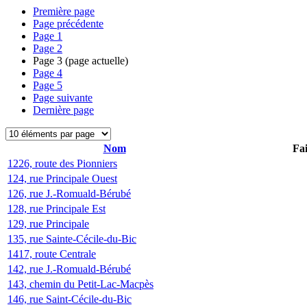
Première page
Page précédente
Page
1
Page
2
Page
3
(page actuelle)
Page
4
Page
5
Page suivante
Dernière page
Nom
Fai
1226, route des Pionniers
124, rue Principale Ouest
126, rue J.-Romuald-Bérubé
128, rue Principale Est
129, rue Principale
135, rue Sainte-Cécile-du-Bic
1417, route Centrale
142, rue J.-Romuald-Bérubé
143, chemin du Petit-Lac-Macpès
146, rue Saint-Cécile-du-Bic