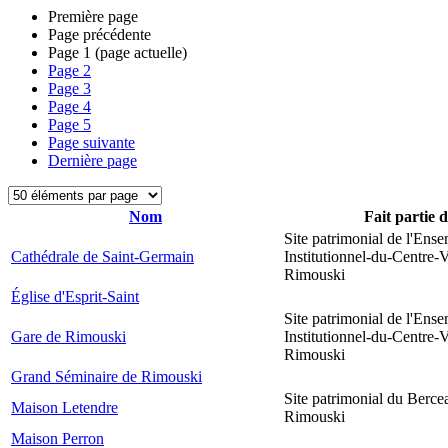
Première page
Page précédente
Page
1
(page actuelle)
Page
2
Page
3
Page
4
Page
5
Page suivante
Dernière page
Nom
Fait partie 
Site patrimonial de l'Ens
Cathédrale de Saint-Germain
Institutionnel-du-Centre-V
Rimouski
Église d'Esprit-Saint
Site patrimonial de l'Ens
Gare de Rimouski
Institutionnel-du-Centre-V
Rimouski
Grand Séminaire de Rimouski
Site patrimonial du Berce
Maison Letendre
Rimouski
Maison Perron