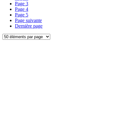
Page
3
Page
4
Page
5
Page suivante
Dernière page