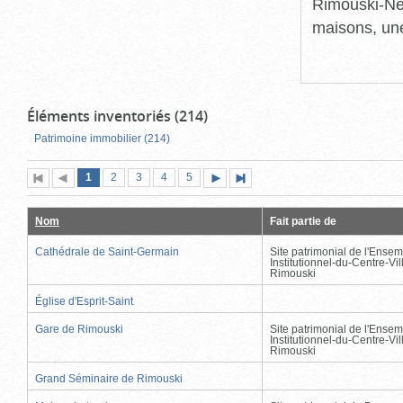
Rimouski-Nei
maisons, une
Éléments inventoriés (214)
Patrimoine immobilier (214)
Page
(page
Page
Page
Page
Page
1
Première
2
Page
3
4
5
Page
Dernière
actuelle)
page
précédente
suivante
page
Nom
Fait partie de
Cathédrale de Saint-Germain
Site patrimonial de l'Ensem
Institutionnel-du-Centre-Vil
Rimouski
Église d'Esprit-Saint
Gare de Rimouski
Site patrimonial de l'Ensem
Institutionnel-du-Centre-Vil
Rimouski
Grand Séminaire de Rimouski