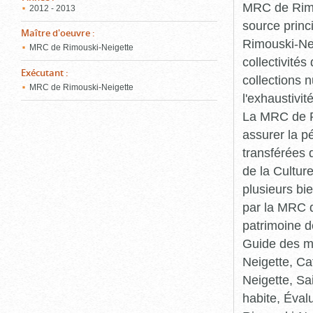
MRC de Rimou
2012 - 2013
source princ
Maître d'oeuvre
:
Rimouski-Nei
MRC de Rimouski-Neigette
collectivité
Exécutant
:
collections 
MRC de Rimouski-Neigette
l'exhaustivit
La MRC de Ri
assurer la p
transférées 
de la Cultur
plusieurs bi
par la MRC d
patrimoine d
Guide des ma
Neigette, C
Neigette, Sa
habite, Éval