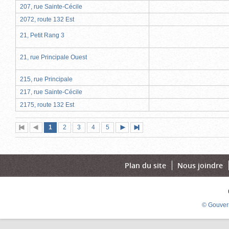
207, rue Sainte-Cécile
2072, route 132 Est
21, Petit Rang 3
21, rue Principale Ouest
215, rue Principale
217, rue Sainte-Cécile
2175, route 132 Est
Page
(page
Page
Page
Page
Page
1
Première
2
Page
3
4
5
Page
Dernière
actuelle)
page
précédente
suivante
page
Plan du site
Nous joindre
© Gouver