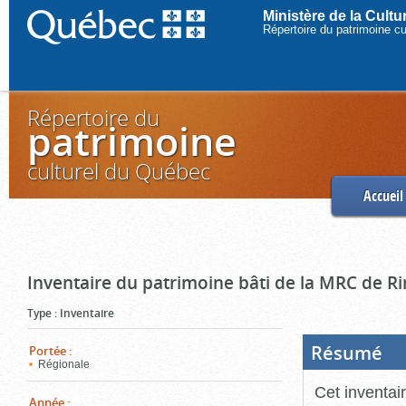
Ministère de la Cult
Répertoire du patrimoine c
Répertoire du
patrimoine
culturel du Québec
Accueil
Inventaire du patrimoine bâti de la MRC de R
Type
:
Inventaire
Résumé
(Boi
Portée
:
ouve
Régionale
cliq
pou
Cet inventai
ferm
Année
: