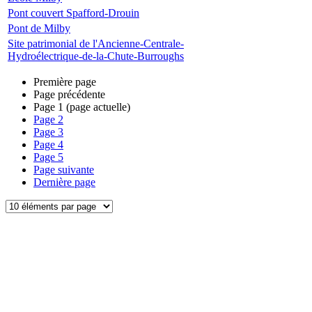
Pont couvert Spafford-Drouin
Pont de Milby
Site patrimonial de l'Ancienne-Centrale-
Hydroélectrique-de-la-Chute-Burroughs
Première page
Page précédente
Page
1
(page actuelle)
Page
2
Page
3
Page
4
Page
5
Page suivante
Dernière page