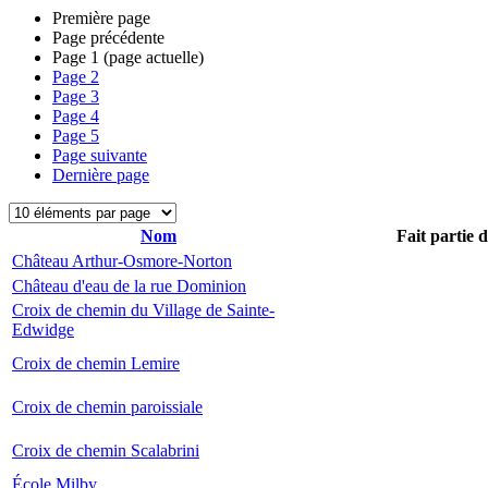
Première page
Page précédente
Page
1
(page actuelle)
Page
2
Page
3
Page
4
Page
5
Page suivante
Dernière page
Nom
Fait partie 
Château Arthur-Osmore-Norton
Château d'eau de la rue Dominion
Croix de chemin du Village de Sainte-
Edwidge
Croix de chemin Lemire
Croix de chemin paroissiale
Croix de chemin Scalabrini
École Milby