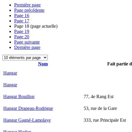
Première page
Page précédente
Page
16
Page
17
Page
18
(page actuelle)
Page
19
Page
20
Page suivante
Dernière page
Nom
Fait partie 
Hangar
Hangar
Hangar Bouillon
77, 4e Rang Est
Hangar Drapeau-Rodrigue
53, rue de la Gare
Hangar Gagné-Lamolaye
333, rue Principale Est
Hangar Hudon