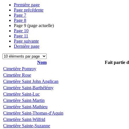
Première page
Page précédente
Page
7
Page
8
Page
9
(page actuelle)
Page
10
Page
11
Page suivante
Dernière page
Nom
Fait partie 
Cimetière Pomroy
Cimetière Rose
Cimetière Saint John Anglican
Cimetière Saint-Barthélémy
Cimetière Saint-Luc
Cimetière Saint-Martin
Cimetière Saint-Mathieu
Cimetière Saint-Thomas-d'Aquin
Cimetière Saint-Wilfrid
Cimetière Sainte-Suzanne